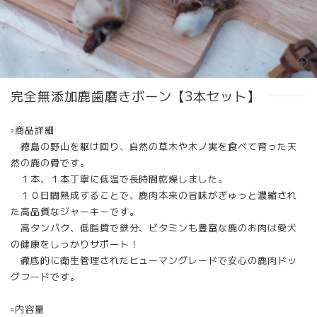
完全無添加鹿歯磨きボーン【3本セット】
▫︎商品詳細
徳島の野山を駆け回り、自然の草木や木ノ実を食べて育った天
然の鹿の骨です。
１本、１本丁寧に低温で長時間乾燥しました。
１０日間熟成することで、鹿肉本来の旨味がぎゅっと濃縮され
た高品質なジャーキーです。
高タンパク、低脂質で鉄分、ビタミンも豊富な鹿のお肉は愛犬
の健康をしっかりサポート！
徹底的に衛生管理されたヒューマングレードで安心の鹿肉ドッ
グフードです。
▫︎内容量