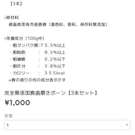
【3本】
▫︎原材料
徳島県美馬市産鹿骨（着色料、香料、保存料無添加）
▫︎栄養成分（100g中）
・粗タンパク質:７５.５%以上
・粗脂肪 : ８.３%以上
・粗繊維 : ０.２%以下
・粗灰分 : ３.８%以下
・カロリー : ３５５kcal
※骨の周りの肉の成分表示です
完全無添加鹿歯磨きボーン【3本セット】
¥1,000
数量