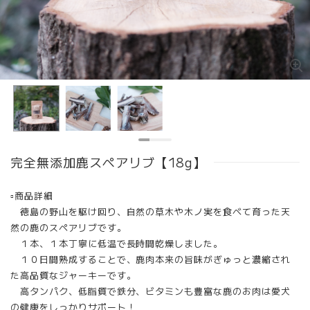
完全無添加鹿スペアリブ【18g】
▫︎商品詳細
徳島の野山を駆け回り、自然の草木や木ノ実を食べて育った天
然の鹿のスペアリブです。
１本、１本丁寧に低温で長時間乾燥しました。
１０日間熟成することで、鹿肉本来の旨味がぎゅっと濃縮され
た高品質なジャーキーです。
高タンパク、低脂質で鉄分、ビタミンも豊富な鹿のお肉は愛犬
の健康をしっかりサポート！