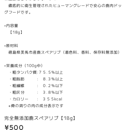
徹底的に衛生管理されたヒューマングレードで安心の鹿肉ドッ
グフードです。
▫︎内容量
【18g】
▫︎原材料
徳島県美馬市産鹿スペアリブ（着色料、香料、保存料無添加）
▫︎栄養成分（100g中）
・粗タンパク質:７５.５%以上
・粗脂肪 : ８.３%以上
・粗繊維 : ０.２%以下
・粗灰分 : ３.８%以下
・カロリー : ３５５kcal
※骨の周りの肉の成分表示です
完全無添加鹿スペアリブ【18g】
¥500