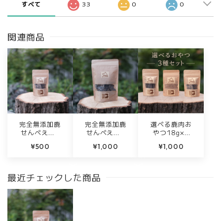
すべて
33
0
0
関連商品
完全無添加鹿
完全無添加鹿
選べる鹿肉お
せんべえ【1
せんべえ【6
やつ18g×3
8g】
0g】
種セット｜完
¥500
¥1,000
¥1,000
全無添加・徳
島産ジビエ使
用
最近チェックした商品