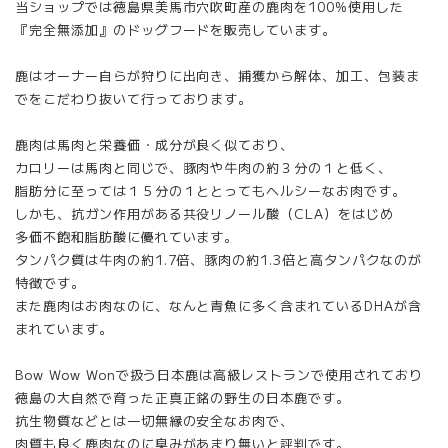
当ショップでは徳島県美馬市穴吹町産の鹿肉を100%使用した
『完全無添加』のドッグフードを販売しています。
鹿はオーナー自らが狩りに出向き、捕獲から解体、加工、包装ま
でをこだわり抜いて行っております。
鹿肉は馬肉と栄養価・成分が良く似ており、
カロリーは馬肉と同じで、豚肉や牛肉の約３分の１と低く、
脂肪分に至っては１５分の１ととってもヘルシーなお肉です。
しかも、抗ガン作用がある共役リノール酸（CLA）をはじめ
多価不飽和脂肪酸に優れています。
タンパク質は牛肉の約1.7倍、豚肉の約1.3倍と高タンパクなのが
特徴です。
また鹿肉はお肉なのに、なんと青魚に多く含まれているDHAが含
まれています。
Bow Wow Wonで扱う日本鹿は高級レストランで使用されており
徳島の大自然で育った正真正銘の野生の日本鹿です。
抗生物質などとは一切無縁の安全なお肉で、
肉質も良く鹿肉なのに臭みがあまり無いと評判です。