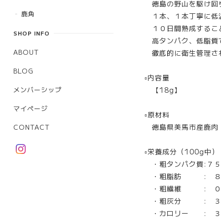
徳島の野山を駆け回り
鹿角
１本、１本丁寧に低
１０日間熟成すること
SHOP INFO
高タンパク、低脂質で
ABOUT
徹底的に衛生管理され
BLOG
▫︎内容量
メンバーシップ
【18g】
マイページ
▫︎原材料
徳島県美馬市産鹿肉
CONTACT
▫︎栄養成分（100g中）
・粗タンパク質:７５
・粗脂肪 : ８.
・粗繊維 : ０.
・粗灰分 : ３.
・カロリー : ３５