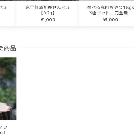
べえ
完全無添加鹿せんべえ
選べる鹿肉おやつ18g
【60g】
3種セット｜完全無添
加・徳島産ジビエ使用
¥1,000
¥1,000
た商品
ィッ
g】