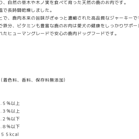
、自然の草木や木ノ実を食べて育った天然の鹿のお肉です。
温で長時間乾燥しました。
で、鹿肉本来の旨味がぎゅっと濃縮された高品質なジャーキーで
鉄分、ビタミンも豊富な鹿のお肉は愛犬の健康をしっかりサポー
たヒューマングレードで安心の鹿肉ドッグフードです。
（着色料、香料、保存料無添加）
.５%以上
３%以上
２%以下
８%以下
５kcal