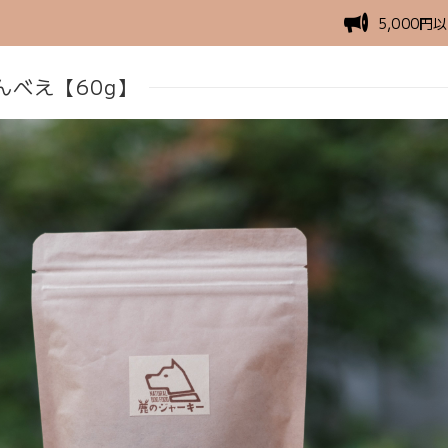
5,000
んべえ【60g】