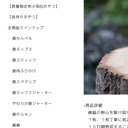
【数量限定希少部位おやつ】
【長持ちおやつ】
全商品ラインナップ
鹿せんべえ
鹿チップス
鹿スティック
鹿肉ふりかけ
鹿スペアリブ
鹿ミックスジャーキー
やわらか鹿ジャーキー
▫︎商品詳細
徳島の野山を駆け回り
鹿ホルモン
１枚、１枚丁寧に低
鹿骨
１０日間熟成すること