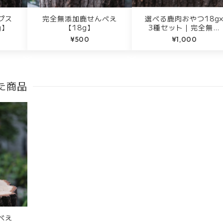
プス
完全無添加鹿せんべえ
選べる鹿肉おやつ18g
g】
【18g】
3種セット｜完全無添
加・徳島産ジビエ使用
¥500
¥1,000
た商品
べえ