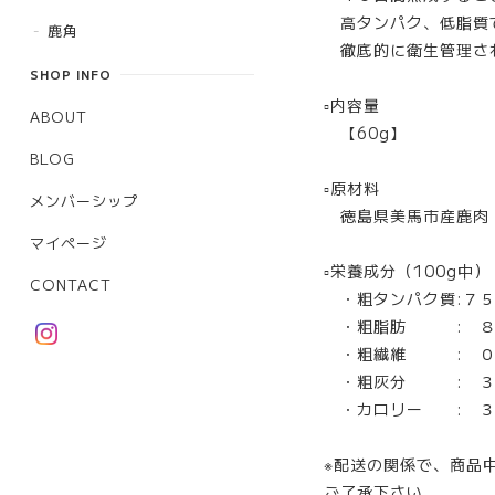
高タンパク、低脂質で
鹿角
徹底的に衛生管理され
SHOP INFO
▫︎内容量
ABOUT
【60g】
BLOG
▫︎原材料
メンバーシップ
徳島県美馬市産鹿肉
マイページ
▫︎栄養成分（100g中）
CONTACT
・粗タンパク質:７５
・粗脂肪 : ８.
・粗繊維 : ０.
・粗灰分 : ３.
・カロリー : ３５
※配送の関係で、商品
ご了承下さい。