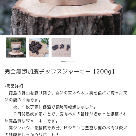
完全無添加鹿チップスジャーキー【200g】
▫︎商品詳細
徳島の野山を駆け回り、自然の草木や木ノ実を食べて育った天
然の鹿のお肉です。
１枚、１枚丁寧に低温で長時間乾燥しました。
１０日間熟成することで、鹿肉本来の旨味がぎゅっと濃縮され
た高品質なジャーキーです。
高タンパク、低脂質で鉄分、ビタミンも豊富な鹿のお肉は愛犬
の健康をしっかりサポート！