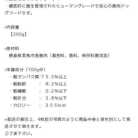
徹底的に衛生管理されたヒューマングレードで安心の鹿肉ドッ
グフードです。
▫︎内容量
【200g】
▫︎原材料
徳島県美馬市産鹿肉（着色料、香料、保存料無添加）
▫︎栄養成分（100g中）
・粗タンパク質:７５.５%以上
・粗脂肪 : ８.３%以上
・粗繊維 : ０.２%以下
・粗灰分 : ３.８%以下
・カロリー : ３５５kcal
※配送の都合上、4枚目の写真のように商品中身と袋を別にして発
送させて頂きます。
ご了承下さい。