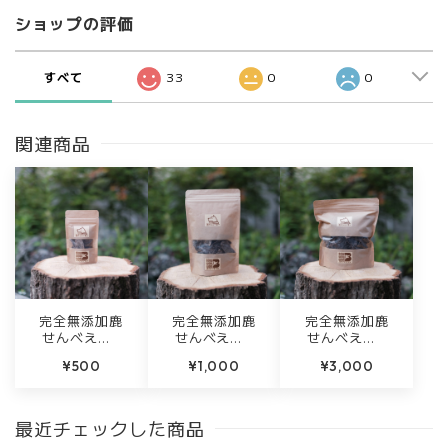
ショップの評価
すべて
33
0
0
関連商品
完全無添加鹿
完全無添加鹿
完全無添加鹿
せんべえ【1
せんべえ【6
せんべえ【2
8g】
0g】
00g】
¥500
¥1,000
¥3,000
最近チェックした商品