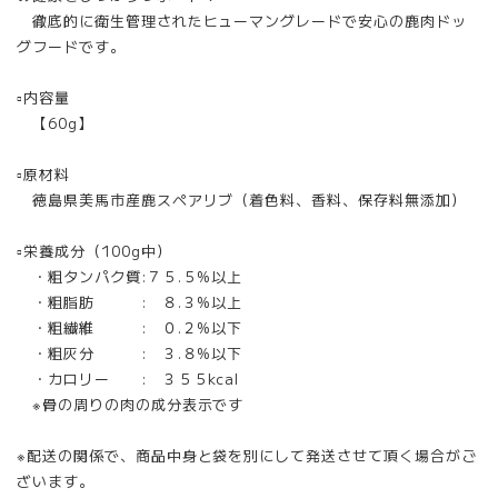
徹底的に衛生管理されたヒューマングレードで安心の鹿肉ドッ
グフードです。
▫︎内容量
【60g】
▫︎原材料
徳島県美馬市産鹿スペアリブ（着色料、香料、保存料無添加）
▫︎栄養成分（100g中）
・粗タンパク質:７５.５%以上
・粗脂肪 : ８.３%以上
・粗繊維 : ０.２%以下
・粗灰分 : ３.８%以下
・カロリー : ３５５kcal
※骨の周りの肉の成分表示です
※配送の関係で、商品中身と袋を別にして発送させて頂く場合がご
ざいます。