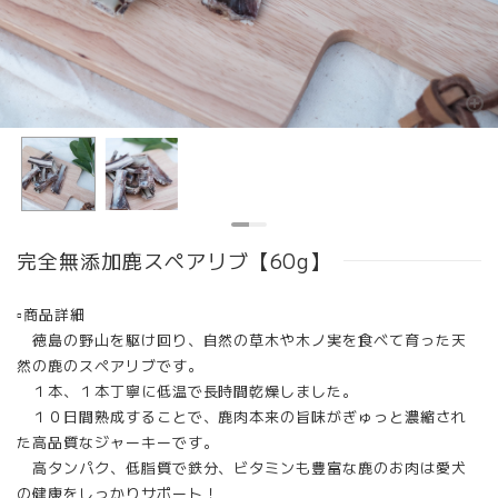
完全無添加鹿スペアリブ【60g】
▫︎商品詳細
徳島の野山を駆け回り、自然の草木や木ノ実を食べて育った天
然の鹿のスペアリブです。
１本、１本丁寧に低温で長時間乾燥しました。
１０日間熟成することで、鹿肉本来の旨味がぎゅっと濃縮され
た高品質なジャーキーです。
高タンパク、低脂質で鉄分、ビタミンも豊富な鹿のお肉は愛犬
の健康をしっかりサポート！