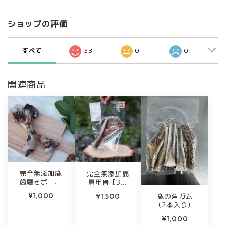
ショップの評価
すべて
33
0
0
関連商品
完全無添加鹿
完全無添加鹿
歯磨きボーン
肩甲骨【3本
【3本セッ
セット】
鹿の角ガム
¥1,000
¥1,500
ト】
（2本入り）
¥1,000