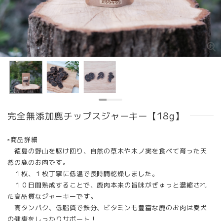
完全無添加鹿チップスジャーキー【18g】
▫︎商品詳細
徳島の野山を駆け回り、自然の草木や木ノ実を食べて育った天
然の鹿のお肉です。
１枚、１枚丁寧に低温で長時間乾燥しました。
１０日間熟成することで、鹿肉本来の旨味がぎゅっと濃縮され
た高品質なジャーキーです。
高タンパク、低脂質で鉄分、ビタミンも豊富な鹿のお肉は愛犬
の健康をしっかりサポート！