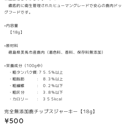
徹底的に衛生管理されたヒューマングレードで安心の鹿肉ドッ
グフードです。
▫︎内容量
【18g】
▫︎原材料
徳島県美馬市産鹿肉（着色料、香料、保存料無添加）
▫︎栄養成分（100g中）
・粗タンパク質:７５.５%以上
・粗脂肪 : ８.３%以上
・粗繊維 : ０.２%以下
・粗灰分 : ３.８%以下
・カロリー : ３５５kcal
完全無添加鹿チップスジャーキー【18g】
¥500