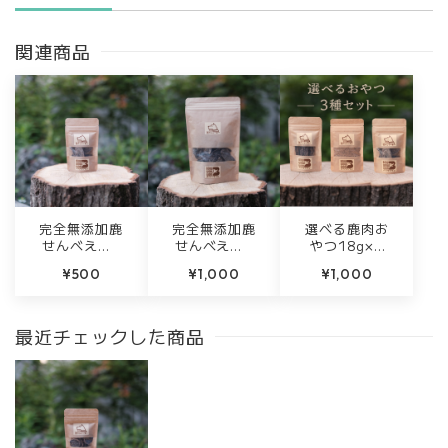
関連商品
完全無添加鹿
完全無添加鹿
選べる鹿肉お
せんべえ【1
せんべえ【6
やつ18g×3
8g】
0g】
種セット｜完
¥500
¥1,000
¥1,000
全無添加・徳
島産ジビエ使
用
最近チェックした商品