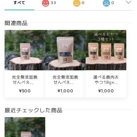
すべて
33
0
0
関連商品
完全無添加鹿
完全無添加鹿
選べる鹿肉お
せんべえ【1
せんべえ【6
やつ18g×3
8g】
0g】
種セット｜完
¥500
¥1,000
¥1,000
全無添加・徳
島産ジビエ使
用
最近チェックした商品