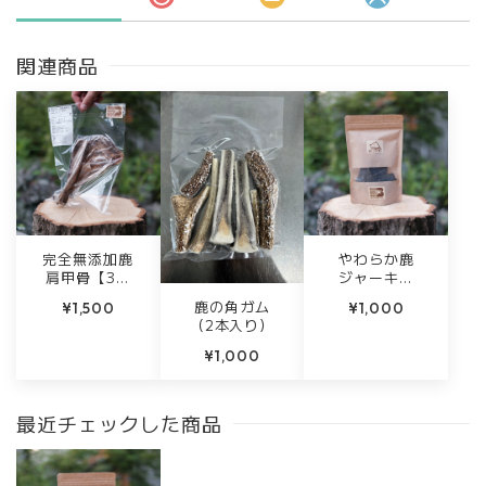
関連商品
完全無添加鹿
やわらか鹿
肩甲骨【3本
ジャーキー
セット】
【60g】
鹿の角ガム
¥1,500
¥1,000
（2本入り）
¥1,000
最近チェックした商品